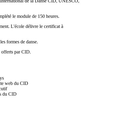
 International de la Danse
CID
, UNESCO,
omplété le module de 150 heures.
nt. L'école délivre le certificat à
 les formes de danse.
 offerts par
CID
.
ys
 site web du
CID
utif
es du
CID