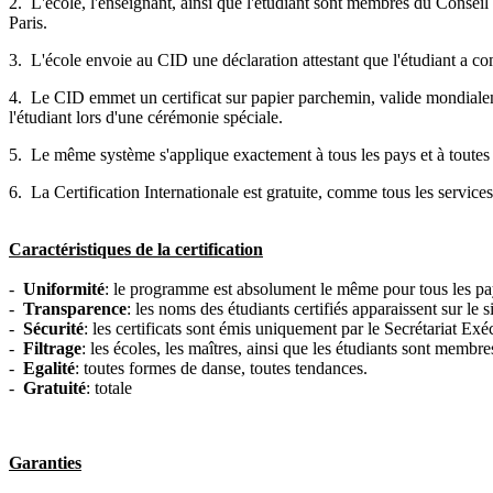
2. L'école, l'enseignant, ainsi que l'étudiant sont membres du Conseil
Paris.
3. L'
école
envoie au
CID
une déclaration attestant que l'étudiant a c
4. Le
CID
emmet un certificat sur papier parchemin, valide mondialeme
l'étudiant lors d'une cérémonie spéciale.
5. Le même système s'applique exactement à tous les pays et à toutes
6. La Certification Internationale est gratuite, comme tous les services
Caractéristiques de la certification
-
Uniformité
: le programme est absolument le même pour tous les pa
-
Transparence
: les noms des étudiants certifiés apparaissent sur le
-
Sécurité
: les certificats sont émis uniquement par le Secrétariat Exéc
-
Filtrage
: les écoles, les maîtres, ainsi que les étudiants sont membr
-
Egalité
: toutes formes de danse, toutes tendances.
-
Gratuité
: totale
Garanties